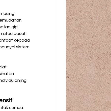
-masing 
 kemudahan 
tan gigi 
n atau basah 
anfaat kepada 
punyai sistem 
iat 
sihatan 
dividu anjing 
ensif
ntuk semua. 