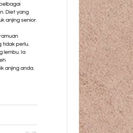
pelbagai 
n. Diet yang 
 anjing senior.
 ramuan 
idak perlu. 
 lembu. Ia 
eh 
k anjing anda.