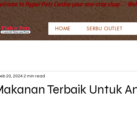
HOME
SERBU OUTLET
eb 20, 2024
2 min read
akanan Terbaik Untuk An