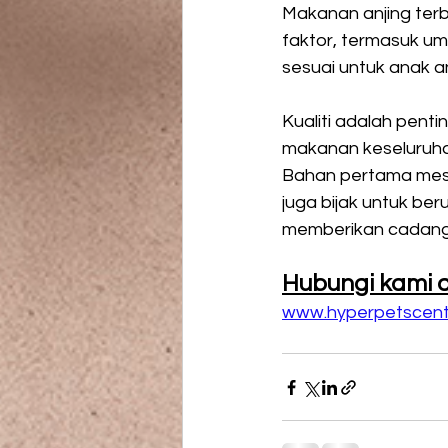
Makanan anjing ter
faktor, termasuk um
sesuai untuk anak a
Kualiti adalah pent
makanan keseluruhan
Bahan pertama mesti
juga bijak untuk be
memberikan cadangan
Hubungi kami di
www.hyperpetscent