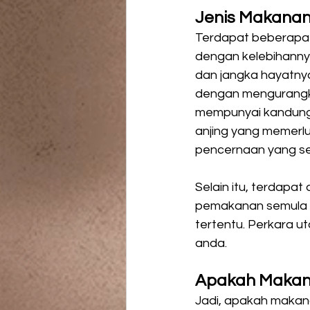
Jenis Makanan 
Terdapat beberapa 
dengan kelebihannya
dan jangka hayatny
dengan mengurangka
mempunyai kandunga
anjing yang memerl
pencernaan yang sen
Selain itu, terdapa
pemakanan semula ja
tertentu. Perkara ut
anda.
Apakah Makana
Jadi, apakah makana