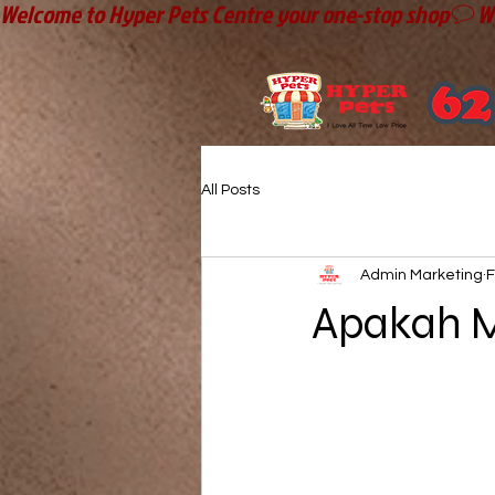
Welcome to Hyper Pets Centre your one-stop shop
All Posts
Admin Marketing
F
Apakah M