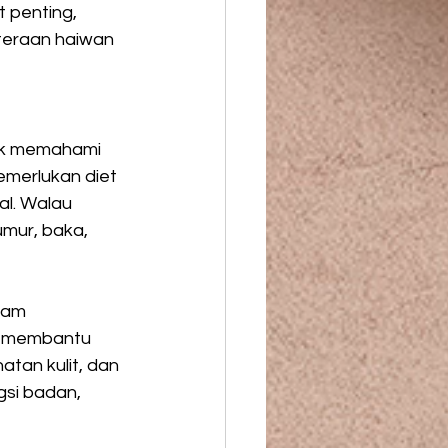
 penting, 
teraan haiwan 
uk memahami 
emerlukan diet 
al. Walau 
mur, baka, 
lam 
n membantu 
tan kulit, dan 
si badan, 