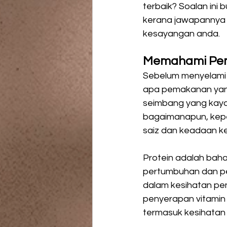
terbaik? Soalan ini 
kerana jawapannya 
kesayangan anda.
Memahami Pema
Sebelum menyelami 
apa pemakanan yang 
seimbang yang kaya 
bagaimanapun, kepe
saiz dan keadaan k
Protein adalah baha
pertumbuhan dan p
dalam kesihatan pen
penyerapan vitamin 
termasuk kesihatan 