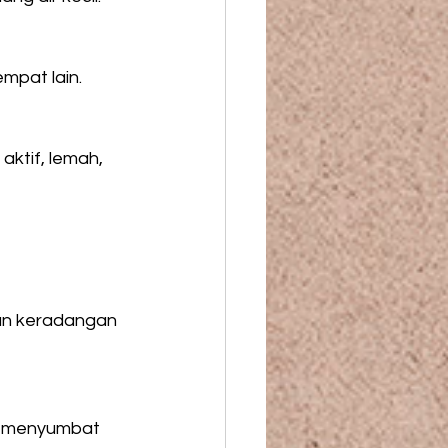
pat lain. 
ktif, lemah, 
an keradangan 
h menyumbat 