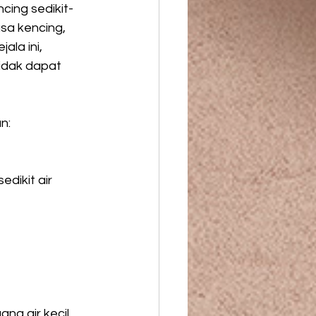
cing sedikit-
sa kencing, 
ala ini, 
idak dapat 
n:
dikit air 
g air kecil. 