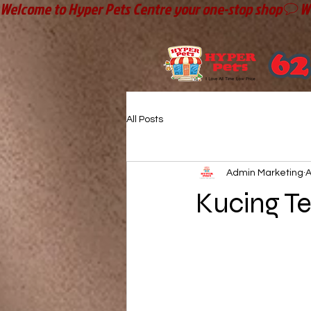
Welcome to Hyper Pets Centre your one-stop shop
All Posts
Admin Marketing
A
Kucing Te