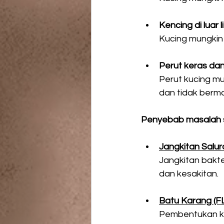
Kencing di luar l
Kucing mungkin
Perut keras dan
Perut kucing mu
dan tidak berma
Penyebab masalah s
Jangkitan Salur
Jangkitan bakt
dan kesakitan. 
Batu Karang (
Pembentukan kr