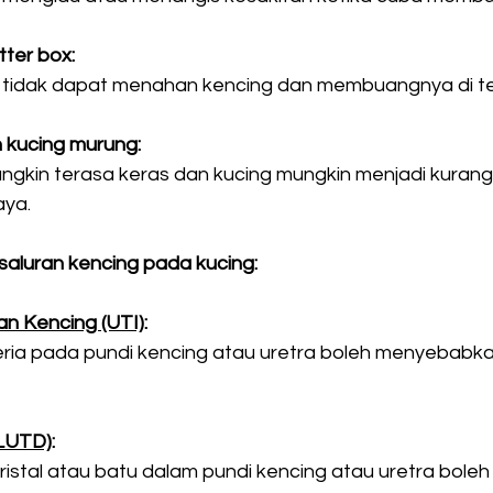
itter box:
 tidak dapat menahan kencing dan membuangnya di tem
 kucing murung:
ngkin terasa keras dan kucing mungkin menjadi kurang a
ya. 
aluran kencing pada kucing:
an Kencing (UTI)
:
eria pada pundi kencing atau uretra boleh menyebabk
FLUTD)
:
istal atau batu dalam pundi kencing atau uretra bole