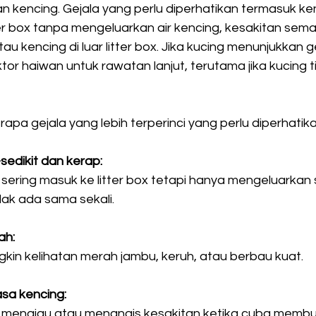
 kencing. Gejala yang perlu diperhatikan termasuk ken
tter box tanpa mengeluarkan air kencing, kesakitan sema
u kencing di luar litter box. Jika kucing menunjukkan gej
or haiwan untuk rawatan lanjut, terutama jika kucing t
apa gejala yang lebih terperinci yang perlu diperhatika
sedikit dan kerap:
sering masuk ke litter box tetapi hanya mengeluarkan se
dak ada sama sekali. 
ah:
gkin kelihatan merah jambu, keruh, atau berbau kuat.
sa kencing:
mengiau atau menangis kesakitan ketika cuba membuan