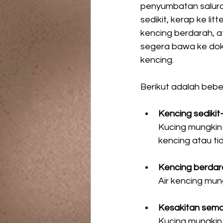
penyumbatan saluran
sedikit, kerap ke li
kencing berdarah, ata
segera bawa ke dokt
kencing. 
Berikut adalah beber
Kencing sedikit-
Kucing mungkin 
kencing atau ti
Kencing berdar
Air kencing mun
Kesakitan sema
Kucing mungkin 