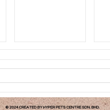
Jenis-Jenis Anjing
Kuci
© 2024 CREATED BY HYPER PETS CENTRE SDN. BHD.